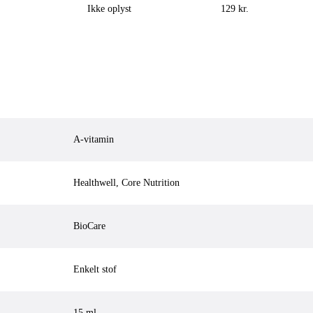
Ikke oplyst
129
kr.
A-vitamin
Healthwell, Core Nutrition
BioCare
Enkelt stof
15 ml