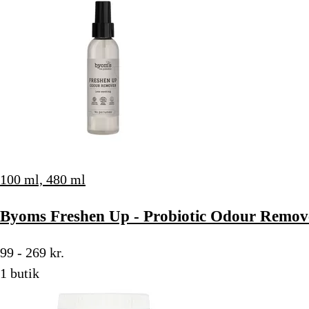
100 ml, 480 ml
Byoms Freshen Up - Probiotic Odour Remove
99 - 269 kr.
1 butik