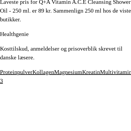
Laveste pris for
Q+A Vitamin A.C.E Cleansing Shower
Oil - 250 ml.
er
89
kr.
Sammenlign 250 ml hos de viste
butikker.
Healthgenie
Kosttilskud, anmeldelser og prisoverblik skrevet til
danske læsere.
Proteinpulver
Kollagen
Magnesium
Kreatin
Multivitami
3