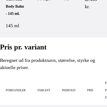
kr.
Body Balm
- 145 ml.
145 ml
Pris pr. variant
Beregnet ud fra produktnavn, størrelse, styrke og
aktuelle priser.
P
FORHANDLER
VARIANT
INDHOLD
PRIS
P