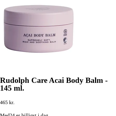
Rudolph Care Acai Body Balm -
145 ml.
465
kr.
Med24
er billigst i dag.