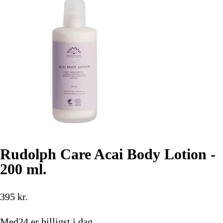
Rudolph Care Acai Body Lotion -
200 ml.
395
kr.
Med24
er billigst i dag.