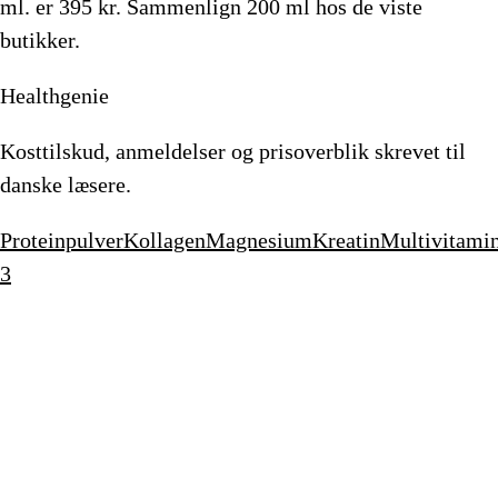
ml.
er
395
kr.
Sammenlign 200 ml hos de viste
butikker.
Healthgenie
Kosttilskud, anmeldelser og prisoverblik skrevet til
danske læsere.
Proteinpulver
Kollagen
Magnesium
Kreatin
Multivitami
3