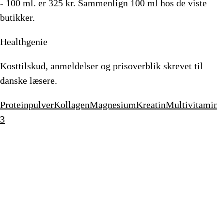
- 100 ml.
er
325
kr.
Sammenlign 100 ml hos de viste
butikker.
Healthgenie
Kosttilskud, anmeldelser og prisoverblik skrevet til
danske læsere.
Proteinpulver
Kollagen
Magnesium
Kreatin
Multivitami
3