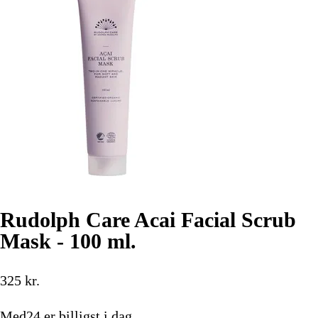
Rudolph Care Acai Facial Scrub
Mask - 100 ml.
325
kr.
Med24
er billigst i dag.