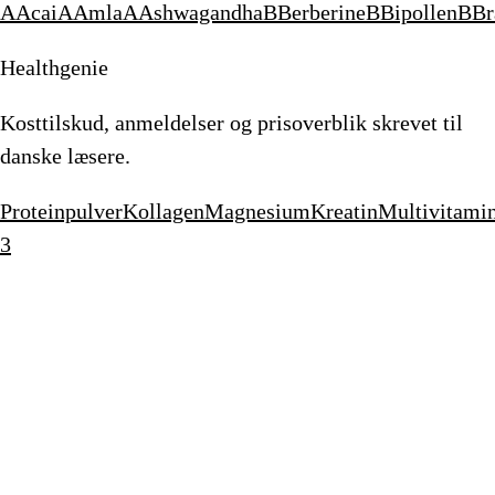
A
Acai
A
Amla
A
Ashwagandha
B
Berberine
B
Bipollen
B
Br
Healthgenie
Kosttilskud, anmeldelser og prisoverblik skrevet til
danske læsere.
Proteinpulver
Kollagen
Magnesium
Kreatin
Multivitami
3