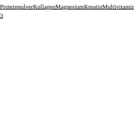
Proteinpulver
Kollagen
Magnesium
Kreatin
Multivitami
3