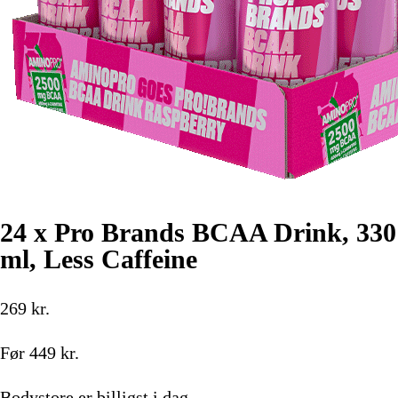
24 x Pro Brands BCAA Drink, 330
ml, Less Caffeine
269
kr.
Før
449
kr.
Bodystore
er billigst i dag.