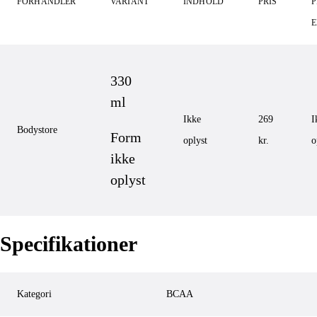
FORHANDLER
VARIANT
INDHOLD
PRIS
P
330
ml
Ikke
269
I
Bodystore
Form
oplyst
kr.
o
ikke
oplyst
Specifikationer
Kategori
BCAA