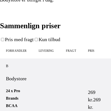
Køb nu
Sammenlign priser
Pris med fragt
Kun tilbud
FORHANDLER
LEVERING
FRAGT
PRIS
B
Bodystore
24 x Pro
269
Brands
kr.
269
BCAA
kr.