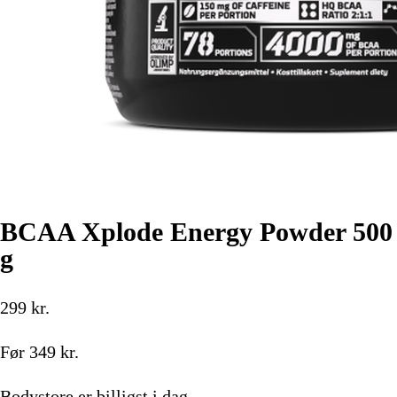
BCAA Xplode Energy Powder 500
g
299
kr.
Før
349
kr.
Bodystore
er billigst i dag.