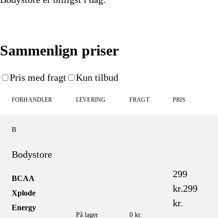
Køb nu
Sammenlign priser
Pris med fragt
Kun tilbud
FORHANDLER
LEVERING
FRAGT
PRIS
B
Bodystore
299
BCAA
kr.
299
Xplode
kr.
Energy
På lager
0 kr.