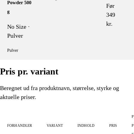
Powder 500
Før
g
349
kr.
No Size ·
Pulver
Pulver
Pris pr. variant
Beregnet ud fra produktnavn, størrelse, styrke og
aktuelle priser.
P
FORHANDLER
VARIANT
INDHOLD
PRIS
P