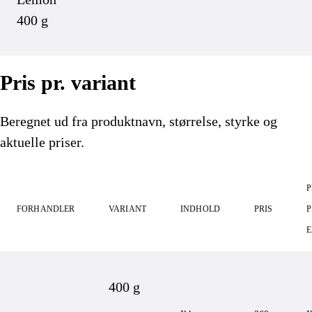
400 g
Pris pr. variant
Beregnet ud fra produktnavn, størrelse, styrke og
aktuelle priser.
P
FORHANDLER
VARIANT
INDHOLD
PRIS
P
400 g