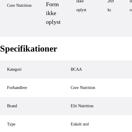
Ikke
269
I
Form
Core Nutrition
oplyst
kr.
o
ikke
oplyst
Specifikationer
Kategori
BCAA
Forhandlere
Core Nutrition
Brand
Elit Nutrition
Type
Enkelt stof