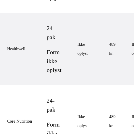
24-
pak
Ikke
489
I
Healthwell
Form
oplyst
kr.
o
ikke
oplyst
24-
pak
Ikke
489
I
Core Nutrition
Form
oplyst
kr.
o
ikke