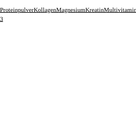
Proteinpulver
Kollagen
Magnesium
Kreatin
Multivitami
3