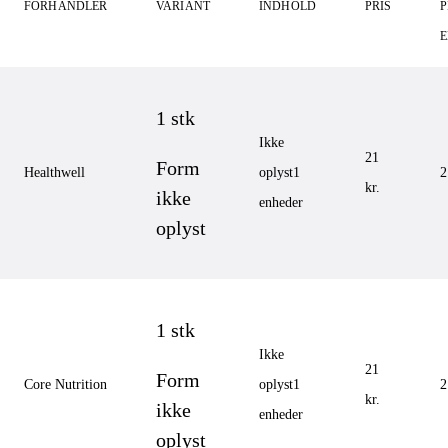
FORHANDLER
VARIANT
INDHOLD
PRIS
P
1 stk
Ikke
21
Form
Healthwell
oplyst
1
2
kr.
ikke
enheder
oplyst
1 stk
Ikke
21
Form
Core Nutrition
oplyst
1
2
kr.
ikke
enheder
oplyst