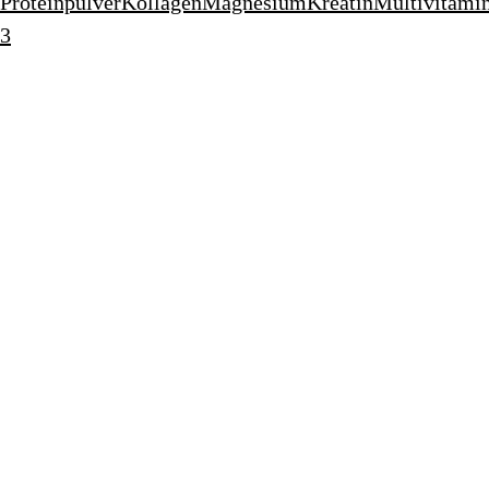
Proteinpulver
Kollagen
Magnesium
Kreatin
Multivitami
3