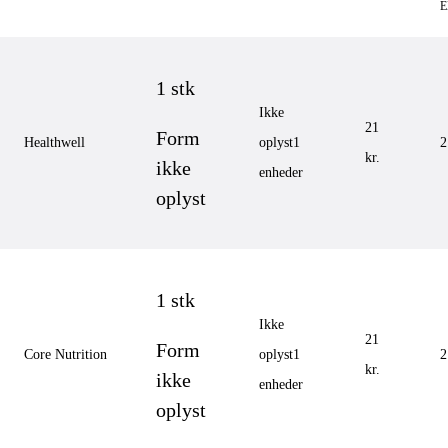
1 stk
Ikke
21
Form
Healthwell
oplyst
1
2
kr.
ikke
enheder
oplyst
1 stk
Ikke
21
Form
Core Nutrition
oplyst
1
2
kr.
ikke
enheder
oplyst