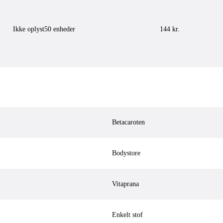
Ikke oplyst
50
enheder
144
kr.
Betacaroten
Bodystore
Vitaprana
Enkelt stof