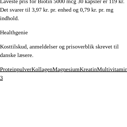
Laveste pris for
Biotin 5000 mcg 30 kapsler
er
119
kr.
Det svarer til 3,97 kr. pr. enhed og 0,79 kr. pr. mg
indhold.
Healthgenie
Kosttilskud, anmeldelser og prisoverblik skrevet til
danske læsere.
Proteinpulver
Kollagen
Magnesium
Kreatin
Multivitami
3