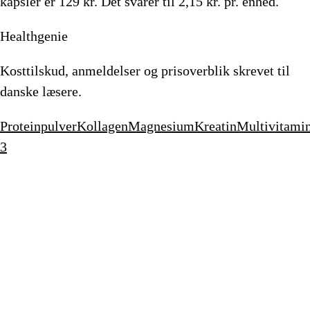
kapsler
er
129
kr.
Det svarer til 2,15 kr. pr. enhed.
Healthgenie
Kosttilskud, anmeldelser og prisoverblik skrevet til
danske læsere.
Proteinpulver
Kollagen
Magnesium
Kreatin
Multivitami
3