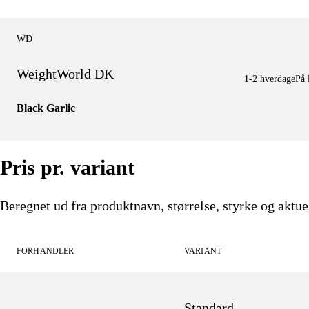
WD
WeightWorld DK
1-2 hverdage
På 
Black Garlic
Pris pr. variant
Beregnet ud fra produktnavn, størrelse, styrke og aktuel
FORHANDLER
VARIANT
Standard