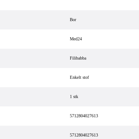
Bor
Med24
Filibabba
Enkelt stof
1 stk
5712804027613
5712804027613