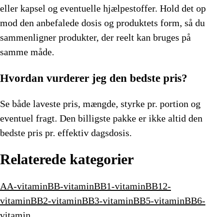
eller kapsel og eventuelle hjælpestoffer. Hold det op
mod den anbefalede dosis og produktets form, så du
sammenligner produkter, der reelt kan bruges på
samme måde.
Hvordan vurderer jeg den bedste pris?
Se både laveste pris, mængde, styrke pr. portion og
eventuel fragt. Den billigste pakke er ikke altid den
bedste pris pr. effektiv dagsdosis.
Relaterede kategorier
A
A-vitamin
B
B-vitamin
B
B1-vitamin
B
B12-
vitamin
B
B2-vitamin
B
B3-vitamin
B
B5-vitamin
B
B6-
vitamin