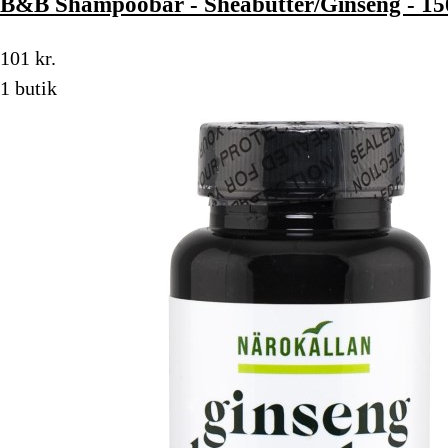
B&B Shampoobar - Sheabutter/Ginseng - 15
101 kr.
1 butik